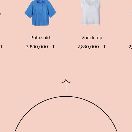
p shirt
Polo shirt
Vneck top
90,000
T
3,890,000
T
2,830,000
T