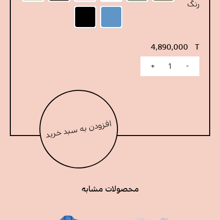
رنگ
لنین جین
مشکی
4,890,000
T
+
-
Dela top عدد
افزودن به سبد خرید
محصولات مشابه