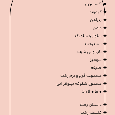
اکسسوریز
کیمونو
پیراهن
دامن
شلوار و شلوارک
ست رخت
تاپ و تی شرت
شومیز
جلیقه
مجموعه گرم و نرم رخت
مجموع شکوفه نیلوفر آبی
On the line
داستان رخت
فلسفه رخت