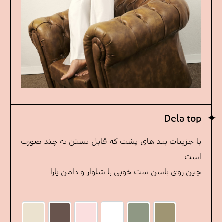
Dela top
با جزییات بند های پشت که قابل بستن به چند صورت
است
چین روی باسن ست خوبی با شلوار و دامن یارا
خاکی
سبز بژ
سفید
قهوه ای
صورتی چرک روشن
کرم