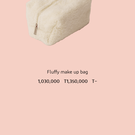
Fluffy make up bag
محدوده
1,030,000
T
1,350,000
T
–
قیمت:
1,030,000 T
تا
1,350,000 T