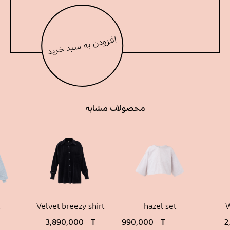
افزودن به سبد خرید
محصولات مشابه
Velvet breezy shirt
hazel set
W
–
3,890,000
T
990,000
T
–
2