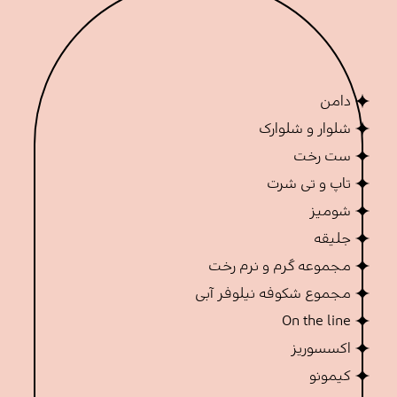
دامن
شلوار و شلوارک
ست رخت
تاپ و تی شرت
شومیز
جلیقه
مجموعه گرم و نرم رخت
مجموع شکوفه نیلوفر آبی
On the line
اکسسوریز
کیمونو