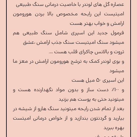
عصاره گل های لوندر با خاصیت درمانی سنگ طبیعی
امیتیست این رایحه مخصوص بالا بردن هورومون
ارامش و خواب بهتر هست
فرمول جدید این اسپری شامل سنگ طبیعی هم
میشود سنگ امیتیست سنگ جذب ارامش ،عشق
ثروت و بالانس چاکرای قلب هست ….
و بوی لوندر کمک به ترشح هورومو‌ن ارامش در معز ما
میشود
این اسپری ۵۰ میل هست
و ۱۰۰٪ دست ساز و بدون مواد نگهدارنده هست و
میتونید حتی به پوست هم بزنید
بعد از تمام شدن رایحه میتونید سنگ هارو از شیشه در
بیارید و گردنتون بندازید و از خواص درمانی امیتست
بهره ببرید