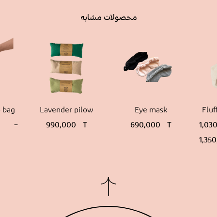
محصولات مشابه
p bag
Lavender pilow
Eye mask
Fluf
محدو
–
990,000
T
690,000
T
1,03
قیمت
1,35
تا
000 T