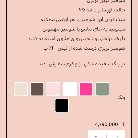
شومیز لینن بریزی
حالت اورسایز با قد ۶۵
ست کردن این شومیز با هر ایتمی ممکنه
میتونید به جای مانتو یا شومیز مهمونی
یا رخت راحتی ویا حتی رو ی مایوی استفاده کنید
شومیز بریزی درست شده از لینن ۱۰۰٪ ب
در رنگ‌ سفید،مشکی بژ و کرم سفارش بدید
سبز بژ
سرخابی
سفید
قهوه ای
صورتی چرک روشن
کرم
رنگ
مشکی
4,790,000
T
+
-