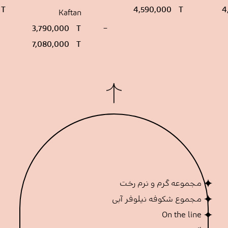
T
4,590,000
T
4
Kaftan
محدوده
3,790,000
T
–
قیمت:
7,080,000
T
3,790,000 T
تا
7,080,000 T
مجموعه گرم و نرم رخت
مجموع شکوفه نیلوفر آبی
On the line