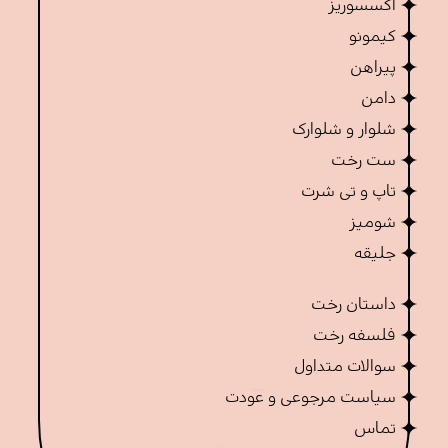
اکسسوریز
کیمونو
پیراهن
دامن
شلوار و شلوارک
ست رخت
تاپ و تی شرت
شومیز
جلیقه
داستان رخت
فلسفه رخت
سوالات متداول
سیاست مرجوعی و عودت
تماس