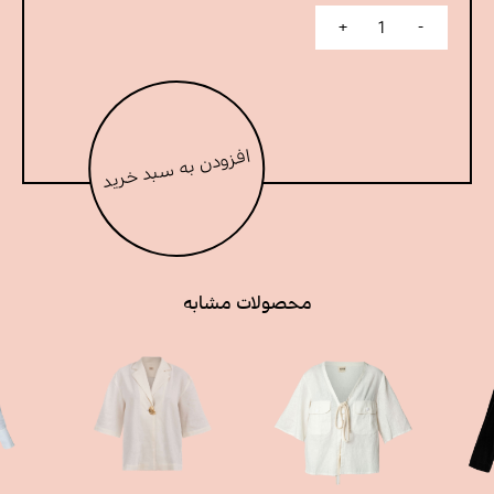
تا
+
-
lotus bloom عدد
5,680,000 T
افزودن به سبد خرید
محصولات مشابه