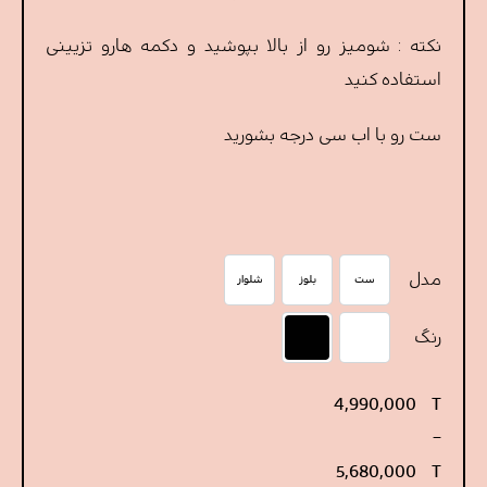
نکته : شومیز رو از بالا بپوشید و دکمه هارو تزیینی
استفاده کنید
ست رو با اب سی درجه بشورید
مدل
ست
بلوز
شلوار
ست
بلوز
شلوار
رنگ
سفید
مشکی
محدوده
4,990,000
T
قیمت:
–
4,990,000 T
5,680,000
T