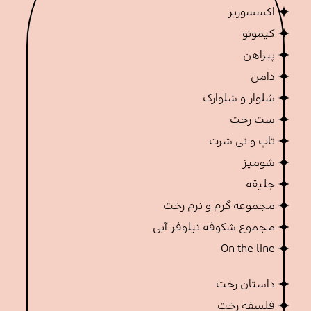
اکسسوریز
کیمونو
پیراهن
دامن
شلوار و شلوارک
ست رخت
تاپ و تی شرت
شومیز
جلیقه
مجموعه گرم و نرم رخت
مجموع شکوفه نیلوفر آبی
On the line
داستان رخت
فلسفه رخت