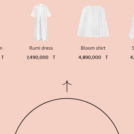
an
Rumi dress
Bloom shirt
T
7,490,000
T
4,890,000
T
4