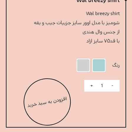
Wal breezy shirt
Wal breezy shirt
شومیز با مدل اوور سایز جزییات جیب و یقه
از جنس وال هندی
با قد۷۵ سایز ازاد
رنگ
Mint
طوسی
+
-
Wal breezy shirt عدد
افزودن به سبد خرید