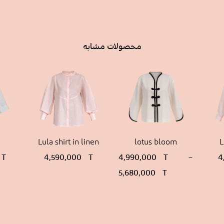
محصولات مشابه
Lula shirt in linen
lotus bloom
L
T
4,590,000
T
4,990,000
T
–
4
5,680,000
T